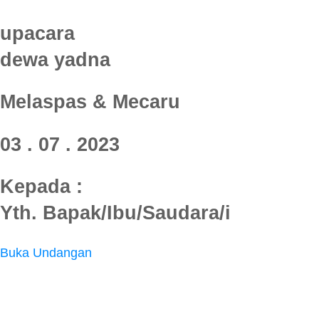
Mom Tama& Ara
upacara
Selamat memasuki rumah barux om Aan dan Wina,
dewa yadna
sukses dan bahagia selalu.Tuhan Yesus Berkati 🙏😇
I Dewa Rai Jagatnata
Melaspas & Mecaru
Selamat dan sukses,,, Pak Made Anjaya & Wina
Dumogi Rahayu selalu bahagia , damai, harmonis
03 . 07 . 2023
didalam memasuki Rumah baru👍👍👍
I Dewa Gede Sukawati
Kepada :
"Rumahku Istanaku", menjadi impian setiap orang. Anda
Yth. Bapak/Ibu/Saudara/i
telah meraihnya. Selamat memasuki rumah yg baru,
Semoga menjadi tempat membentuk rumah tangga yg
Buka Undangan
Sukinah bawantu. Salam hormat buat Pak Made Anjaya
dan Wina... Svahaa 🙏🏻
Yanti