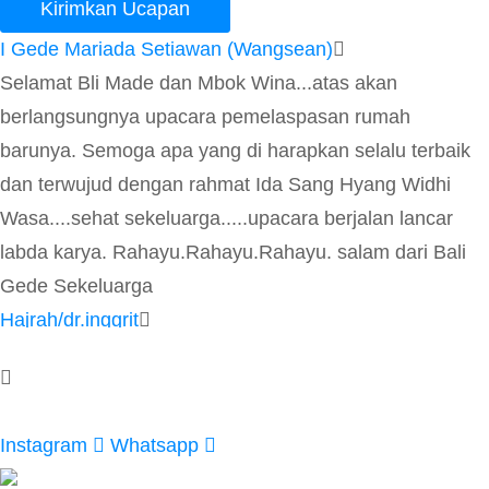
Kirimkan Ucapan
I Gede Mariada Setiawan (Wangsean)
Selamat Bli Made dan Mbok Wina...atas akan
berlangsungnya upacara pemelaspasan rumah
barunya. Semoga apa yang di harapkan selalu terbaik
dan terwujud dengan rahmat Ida Sang Hyang Widhi
Wasa....sehat sekeluarga.....upacara berjalan lancar
labda karya. Rahayu.Rahayu.Rahayu. salam dari Bali
Gede Sekeluarga
Hajrah/dr.inggrit
Selamat kak wina, selamat atas rmh barunya. Sukses
selalu. Tuhan berkati 😇
Jati
Instagram
Whatsapp
Selamat memasuki rumah baru Pak Made Anjaya &
mbk Wina, semoga bahagia selalu dengan keluarga 🙏