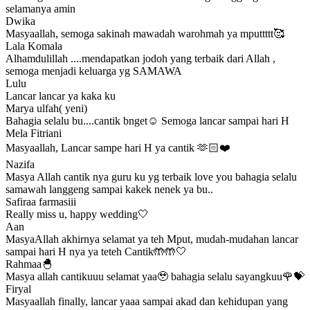
selamanya amin
Dwika
Masyaallah, semoga sakinah mawadah warohmah ya mputtttt🥰
Lala Komala
Alhamdulillah ....mendapatkan jodoh yang terbaik dari Allah ,
semoga menjadi keluarga yg SAMAWA
Lulu
Lancar lancar ya kaka ku
Marya ulfah( yeni)
Bahagia selalu bu....cantik bnget☺️ Semoga lancar sampai hari H
Mela Fitriani
Masyaallah, Lancar sampe hari H ya cantik 🫶🏻❤️
Nazifa
Masya Allah cantik nya guru ku yg terbaik love you bahagia selalu
samawah langgeng sampai kakek nenek ya bu..
Safiraa farmasiii
Really miss u, happy wedding🤍
Aan
MasyaAllah akhirnya selamat ya teh Mput, mudah-mudahan lancar
sampai hari H nya ya teteh Cantik🤲🤲🤍
Rahmaa🐣
Masya allah cantikuuu selamat yaa🥹 bahagia selalu sayangkuu🌹💝
Firyal
Masyaallah finally, lancar yaaa sampai akad dan kehidupan yang