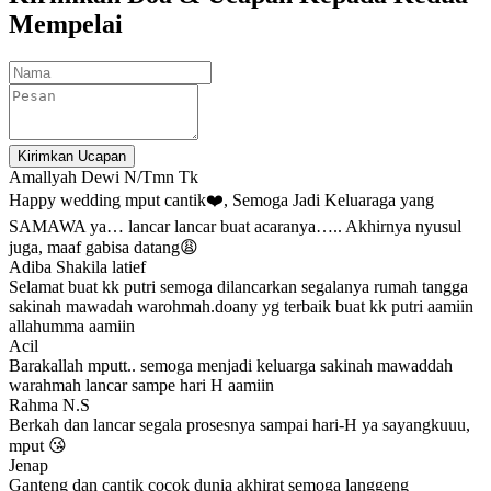
Mempelai
Kirimkan Ucapan
Amallyah Dewi N/Tmn Tk
Happy wedding mput cantik❤️, Semoga Jadi Keluaraga yang
SAMAWA ya… lancar lancar buat acaranya….. Akhirnya nyusul
juga, maaf gabisa datang😩
Adiba Shakila latief
Selamat buat kk putri semoga dilancarkan segalanya rumah tangga
sakinah mawadah warohmah.doany yg terbaik buat kk putri aamiin
allahumma aamiin
Acil
Barakallah mputt.. semoga menjadi keluarga sakinah mawaddah
warahmah lancar sampe hari H aamiin
Rahma N.S
Berkah dan lancar segala prosesnya sampai hari-H ya sayangkuuu,
mput 😘
Jenap
Ganteng dan cantik cocok dunia akhirat semoga langgeng