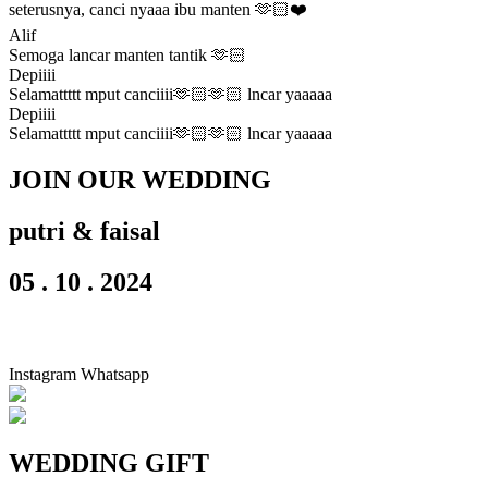
seterusnya, canci nyaaa ibu manten 🫶🏻❤️
Alif
Semoga lancar manten tantik 🫶🏻
Depiiii
Selamattttt mput canciiii🫶🏻🫶🏻 lncar yaaaaa
Depiiii
Selamattttt mput canciiii🫶🏻🫶🏻 lncar yaaaaa
JOIN OUR WEDDING
putri & faisal
05 . 10 . 2024
Instagram
Whatsapp
WEDDING GIFT